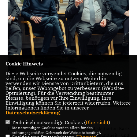
Cookie Hinweis
Diese Webseite verwendet Cookies, die notwendig
sind, um die Webseite zu nutzen. Weiterhin
verwenden wir Dienste von Drittanbietern, die uns
helfen, unser Webangebot zu verbessern (Website-
Optmierung). Für die Verwendung bestimmter
Dienste, benötigen wir Ihre Einwilligung. Ihre
Einwilligung können Sie jederzeit widerrufen. Weitere
Informationen finden Sie in unserer
Datenschutzerklärung
.
Technisch notwendige Cookies (
Übersicht
)
Die notwendigen Cookies werden allein für den
Wesel.
Im Rahmen eines Kamingesprächs diskutierten Karl-
ordnungsgemäßen Gebrauch der Webseite benötigt.
Josef Laumann, Minister für Arbeit, Gesundheit und
Cookies von Drittanbietern (
Hinweis
)