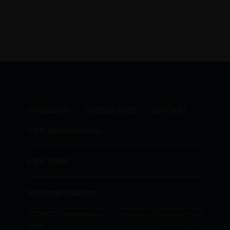
IMPRESSUM
DATENSCHUTZ
KONTAKT
CDU Deutschlands
CDU NRW
Landtagsfraktion
© 2026 CDU Kreisverband
Realisation: Sharkness Media
Wesel
GmbH & Co. KG