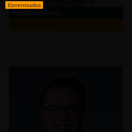
Einverstanden
Heinz Lindekamp
stv. Schatzmeister