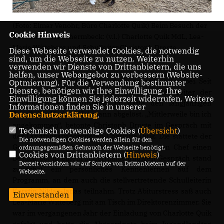
(Foto: Elmar Venohr, Büro Charlotte Quik) Beim Besuch der
Cookie Hinweis
Gesamtschule Schermbeck: (v.l.) Charlotte Quik MdL, Lea-
Marie Witteberg und Schulleiter Christoph Droste.
Diese Webseite verwendet Cookies, die notwendig
sind, um die Webseite zu nutzen. Weiterhin
verwenden wir Dienste von Drittanbietern, die uns
helfen, unser Webangebot zu verbessern (Website-
Die berühmten 100 Tage Einarbeitungszeit sind vorbei. Seit
Optmierung). Für die Verwendung bestimmter
Dienste, benötigen wir Ihre Einwilligung. Ihre
1. August 2023 ist Christoph Droste neuer Leiter der
Einwilligung können Sie jederzeit widerrufen. Weitere
Gesamtschule Schermbeck. Er hatte den langjährigen
Informationen finden Sie in unserer
Datenschutzerklärung
Schulleiter Norbert Hohmann abgelöst. „Mittlerweile bin ich
.
angekommen“, betonte Christoph Droste im Gespräch mit
Technisch notwendige Cookies (
Übersicht
)
der Landtagsabgeordneten Charlotte Quik. Die stattete der
Die notwendigen Cookies werden allein für den
Gesamtschule Schermbeck und ihrem neuen Chef einen
ordnungsgemäßen Gebrauch der Webseite benötigt.
Cookies von Drittanbietern (
Hinweis
)
Besuch ab. In einem anderthalbstündigen Gespräch stand
Derzeit verzichten wir auf Scripte von Drittanbietern auf der
zunächst ein persönliches Kennenlernen auf dem
Webseite.
Programm, an dem auch die stellvertretende Schulleiterin
Kerstin Niklas-Janas teilnahm. Trotz Abiturstress saß auch
Einverstanden
Lea-Marie Witteberg mit am Tisch im Direktorenzimmer. Sie
war im vergangenen Jahr der Einladung von Charlotte Quik