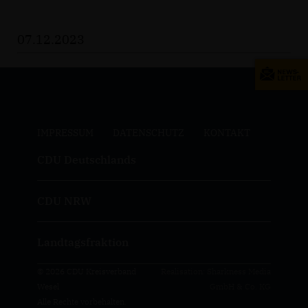
07.12.2023
IMPRESSUM
DATENSCHUTZ
KONTAKT
CDU Deutschlands
CDU NRW
Landtagsfraktion
© 2026 CDU Kreisverband
Realisation: Sharkness Media
Wesel
GmbH & Co. KG
Alle Rechte vorbehalten.