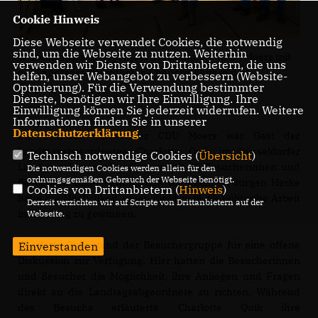
Cookie Hinweis
Diese Webseite verwendet Cookies, die notwendig
sind, um die Webseite zu nutzen. Weiterhin
Gemeinsames Gruppenfoto der Senioren Union Moers mit
verwenden wir Dienste von Drittanbietern, die uns
der Landtagsabgeordneten Charlotte Quik in der
helfen, unser Webangebot zu verbessern (Website-
Optmierung). Für die Verwendung bestimmter
Bürgerhalle
Dienste, benötigen wir Ihre Einwilligung. Ihre
Einwilligung können Sie jederzeit widerrufen. Weitere
Informationen finden Sie in unserer
Datenschutzerklärung
.
Die Senioren Union der CDU Moers war Gast der
Landtagsabgeordneten Charlotte Quik im Düsseldorfer
Technisch notwendige Cookies (
Übersicht
)
Landesparlament. Die Gruppe mit 45 Besucherinnen und
Die notwendigen Cookies werden allein für den
ordnungsgemäßen Gebrauch der Webseite benötigt.
Besuchern unter Leitung des Vorsitzenden Jürgen Harke
Cookies von Drittanbietern (
Hinweis
)
hatte die Möglichkeit, einen Einblick in die politische Arbeit
Derzeit verzichten wir auf Scripte von Drittanbietern auf der
im Landtag zu gewinnen.
Webseite.
Charlotte Quik stand der Besuchergruppe für eine offene
Einverstanden
Diskussion zur Verfügung. Hier hatten die Besucherinnen
und Besucher die Möglichkeit, ihre Anliegen und Fragen
direkt an die Landtagsabgeordnete zu richten. Während
des Besuchs erläuterte Charlotte Quik ihre