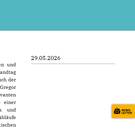
29.05.2026
en und
andtag
uch der
 Gregor
evanten
 einer
en und
bläufe
ischen