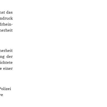
hst das
indruck
drhein-
herheit
herheit
ung der
ichtete
e einer
Polizei
ve