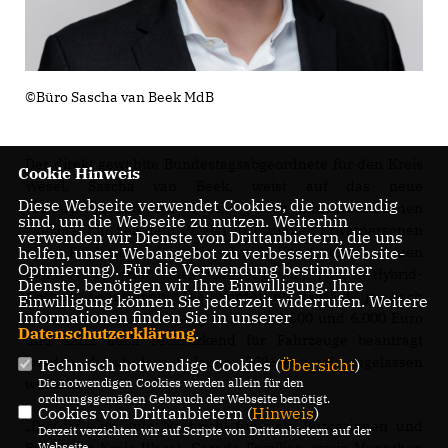
©Büro Sascha van Beek MdB
Der direkt gewählte Bundestagsabgeordnete für den Kreis
Cookie Hinweis
Wesel, Sascha van Beek, weist auf das neue
Diese Webseite verwendet Cookies, die notwendig
Förderprogramm zur Stärkung der klimafreundlichen
sind, um die Webseite zu nutzen. Weiterhin
Mobilität hin. Seit dem 19. Mai 2026 können Privatpersonen
verwenden wir Dienste von Drittanbietern, die uns
helfen, unser Webangebot zu verbessern (Website-
eine Förderung für die Anschaffung eines neuen
Optmierung). Für die Verwendung bestimmter
Elektroautos oder eines Fahrzeugs mit Plug-in-Hybrid-
Dienste, benötigen wir Ihre Einwilligung. Ihre
Antrieb beantragen. Die Förderung beträgt je nach
Einwilligung können Sie jederzeit widerrufen. Weitere
Informationen finden Sie in unserer
Einkommen und Fahrzeug zwischen 1.500 und 6.000 Euro
Datenschutzerklärung
.
und kann auch rückwirkend für Fahrzeuge beantragt
werden, die ab dem 1. Januar 2026 erstmals zugelassen
Technisch notwendige Cookies (
Übersicht
)
Die notwendigen Cookies werden allein für den
wurden.
ordnungsgemäßen Gebrauch der Webseite benötigt.
Cookies von Drittanbietern (
Hinweis
)
Das ist eine gute Nachricht für viele Bürgerinnen und
Derzeit verzichten wir auf Scripte von Drittanbietern auf der
Webseite.