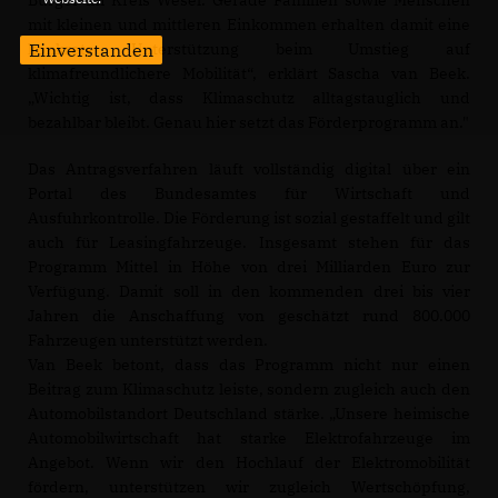
Bürger im Kreis Wesel. Gerade Familien sowie Menschen
mit kleinen und mittleren Einkommen erhalten damit eine
Einverstanden
konkrete Unterstützung beim Umstieg auf
klimafreundlichere Mobilität“, erklärt Sascha van Beek.
Wichtig ist, dass Klimaschutz alltagstauglich und
bezahlbar bleibt. Genau hier setzt das Förderprogramm an."
Das Antragsverfahren läuft vollständig digital über ein
Portal des Bundesamtes für Wirtschaft und
Ausfuhrkontrolle. Die Förderung ist sozial gestaffelt und gilt
auch für Leasingfahrzeuge. Insgesamt stehen für das
Programm Mittel in Höhe von drei Milliarden Euro zur
Verfügung. Damit soll in den kommenden drei bis vier
Jahren die Anschaffung von geschätzt rund 800.000
Fahrzeugen unterstützt werden.
Van Beek betont, dass das Programm nicht nur einen
Beitrag zum Klimaschutz leiste, sondern zugleich auch den
Automobilstandort Deutschland stärke. „Unsere heimische
Automobilwirtschaft hat starke Elektrofahrzeuge im
Angebot. Wenn wir den Hochlauf der Elektromobilität
fördern, unterstützen wir zugleich Wertschöpfung,