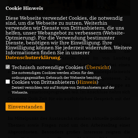
Cookie Hinweis
Diese Webseite verwendet Cookies, die notwendig
sind, um die Webseite zu nutzen. Weiterhin
Foto: Büro Charlotte Quik MdL
verwenden wir Dienste von Drittanbietern, die uns
helfen, unser Webangebot zu verbessern (Website-
Optmierung). Für die Verwendung bestimmter
Dienste, benötigen wir Ihre Einwilligung. Ihre
Die Schülerinnen und Schüler der Jahrgangsstufe Q1 der
Einwilligung können Sie jederzeit widerrufen. Weitere
Gesamtschule Hamminkeln haben kürzlich die
Informationen finden Sie in unserer
Datenschutzerklärung
.
Landtagsabgeordnete Charlotte Quik im von Landtag
Nordrhein-Westfalen besucht und erhielten dabei einen
Technisch notwendige Cookies (
Übersicht
)
anschaulichen Einblick in die Arbeit des Landesparlaments
Die notwendigen Cookies werden allein für den
ordnungsgemäßen Gebrauch der Webseite benötigt.
und die Abläufe politischer Entscheidungsprozesse. Zu
Cookies von Drittanbietern (
Hinweis
)
Beginn ihres Aufenthalts verfolgte nahm die Gruppe an
Derzeit verzichten wir auf Scripte von Drittanbietern auf der
einem Informationsprogramm teil. Im Anschluss nahm sich
Webseite.
Charlotte Quik Zeit für ein ausführliches Gespräch mit der
Gruppe.
Einverstanden
Im Mittelpunkt des Austauschs standen aktuelle politische
Themen sowie Fragen rund um den Arbeitsalltag einer
Abgeordneten. Besonders großes Interesse zeigten die