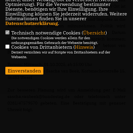
Optmierung). Für die Verwendung bestimmter
persönlichen Sorgen. Genau dieser direkte Draht vor Ort ist
Dienste, benötigen wir Ihre Einwilligung. Ihre
für mich unverzichtbar. Ich will hören, wo der Schuh drückt,
Einwilligung können Sie jederzeit widerrufen. Weitere
Informationen finden Sie in unserer
um Probleme zielgerichtet anzupacken und Impulse in die
Datenschutzerklärung
.
Ausschüsse und Fraktion mitzunehmen. Politik wird
Technisch notwendige Cookies (
Übersicht
)
besser, wenn sie zuhört, erklärt und nachhakt. Darum
Die notwendigen Cookies werden allein für den
möchte ich auch diesmal wieder ins Gespräch kommen;
ordnungsgemäßen Gebrauch der Webseite benötigt.
offen, unbürokratisch und auf Augenhöhe“ betont van
Cookies von Drittanbietern (
Hinweis
)
Beek.
Derzeit verzichten wir auf Scripte von Drittanbietern auf der
Webseite.
Termin: Mittwoch, 01.10.2025, ab 15:00 Uhr
Einverstanden
Ort: Wahlkreisbüro Sascha van Beek, Korbmacherstraße 15,
46483 Wesel
Zur besseren Planung wird um Anmeldung per E-Mail
sascha.vanbeek@bundestag.de oder telefonisch unter
0281/47579570 gebeten. Eine Bestätigung mit genauer
Uhrzeit folgt.