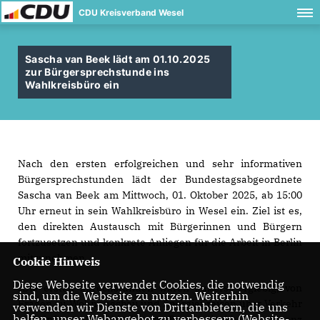
CDU Kreisverband Wesel
Sascha van Beek lädt am 01.10.2025
zur Bürgersprechstunde ins
Wahlkreisbüro ein
Nach den ersten erfolgreichen und sehr informativen
Bürgersprechstunden lädt der Bundestagsabgeordnete
Sascha van Beek am Mittwoch, 01. Oktober 2025, ab 15:00
Uhr erneut in sein Wahlkreisbüro in Wesel ein. Ziel ist es,
den direkten Austausch mit Bürgerinnen und Bürgern
fortzusetzen und konkrete Anliegen für die Arbeit in Berlin
mitzunehmen.
Cookie Hinweis
Diese Webseite verwendet Cookies, die notwendig
Die ersten Sprechstunden waren äußerst ergiebig, von
sind, um die Webseite zu nutzen. Weiterhin
Fragen zu Wohnungsbau und Energiepreisen über Verkehr
verwenden wir Dienste von Drittanbietern, die uns
helfen, unser Webangebot zu verbessern (Website-
und Infrastruktur bis hin zu Bürokratieabbau und ganz