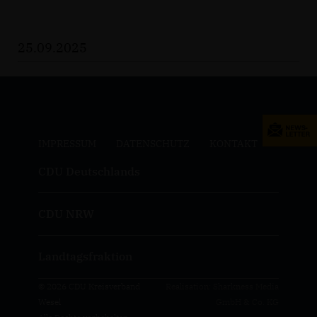
25.09.2025
IMPRESSUM
DATENSCHUTZ
KONTAKT
CDU Deutschlands
CDU NRW
Landtagsfraktion
© 2026 CDU Kreisverband
Realisation: Sharkness Media
Wesel
GmbH & Co. KG