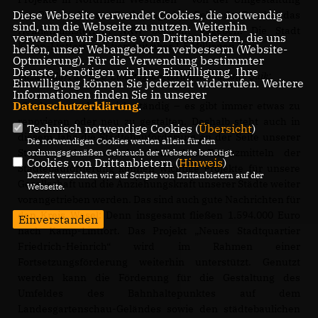
Diese Webseite verwendet Cookies, die notwendig
von Plätzen bis zur Sanierung alter Gebäude. Das hat das
sind, um die Webseite zu nutzen. Weiterhin
Heimatministerium NRW bekannt gegeben. Die Stadt
verwenden wir Dienste von Drittanbietern, die uns
Kamp-Lintfort profitiert mit über 1,5 Millionen Euro.
helfen, unser Webangebot zu verbessern (Website-
Optmierung). Für die Verwendung bestimmter
Dienste, benötigen wir Ihre Einwilligung. Ihre
Dazu erklärt die CDU-Landtagsabgeordnete Charlotte Quik:
Einwilligung können Sie jederzeit widerrufen. Weitere
Informationen finden Sie in unserer
Datenschutzerklärung
.
Städte verändern sich ständig – es gibt immer etwas zu
renovieren oder neu zu gestalten. Deshalb steht auch in
Technisch notwendige Cookies (
Übersicht
)
diesem Jahr die Städtebauförderung an der Seite unserer
Die notwendigen Cookies werden allein für den
Städte und Gemeinden. Mit den Finanzmitteln der
ordnungsgemäßen Gebrauch der Webseite benötigt.
Cookies von Drittanbietern (
Hinweis
)
Städtebauförderung können wichtige Projekte für unsere
Derzeit verzichten wir auf Scripte von Drittanbietern auf der
Gesellschaft und die Anziehungskraft unserer Städte weiter
Webseite.
vorangetrieben werden. Das sind auch gute Nachrichten für
den Kreis Wesel: Denn insgesamt fließen 1.594.000 Euro
Einverstanden
nach Kamp-Lintfort. Das Projekt „Neues Stadtquartier
Friedrich-Heinrich“ wird im Rahmen einer
Fortsetzungsförderung weiterhin unterstützt. Genutzt
werden kann die Förderung für die Gestaltung des
Umfeldes des Bahnhaltepunktes auf dem
Landesgartenschau-Geländes sowie den städtebaulichen