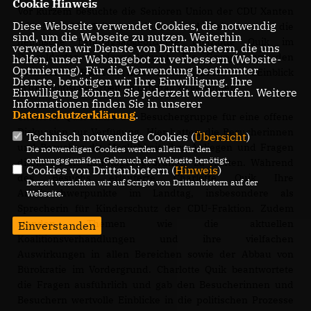
Cookie Hinweis
Vor kurzem besuchte die Senioren Union der CDU Xanten
Diese Webseite verwendet Cookies, die notwendig
mit fast 50 Teilnehmerinnen und Teilnehmern die
sind, um die Webseite zu nutzen. Weiterhin
heimische Landtagsabgeordnete Charlotte Quik im
verwenden wir Dienste von Drittanbietern, die uns
Düsseldorfer Landesparlament. Die Gruppe um den
helfen, unser Webangebot zu verbessern (Website-
Optmierung). Für die Verwendung bestimmter
Vorsitzenden Rolf Trost hatte die Möglichkeit, einen Einblick
Dienste, benötigen wir Ihre Einwilligung. Ihre
in die politische Arbeit im Landtag zu gewinnen.
Einwilligung können Sie jederzeit widerrufen. Weitere
Informationen finden Sie in unserer
Datenschutzerklärung
.
Charlotte Quik stand der Besuchergruppe für eine offene
Diskussion zur Verfügung. Hier hatten die Besucherinnen
Technisch notwendige Cookies (
Übersicht
)
und Besucher die Möglichkeit, ihre Anliegen und Fragen
Die notwendigen Cookies werden allein für den
ordnungsgemäßen Gebrauch der Webseite benötigt.
direkt an die Landtagsabgeordnete zu richten. Während
Cookies von Drittanbietern (
Hinweis
)
des Besuchs erläuterte Charlotte Quik Ihre
Derzeit verzichten wir auf Scripte von Drittanbietern auf der
Arbeitsschwerpunkte im Landtag, insbesondere als
Webseite.
Sprecherin für Kinderschutz der CDU-Fraktion. Zudem
standen Themen wie die aktuellen
Einverstanden
Koalitionsverhandlungen und ihre vielfachen
Auswirkungen in allen Bereichen sowie der Abbau von
Bürokratie im Vordergrund. Charlotte Quik beantwortete
die Fragen ausführlich und gab den Besucherinnen und
Besuchern wertvolle Einblicke in die politischen Prozesse