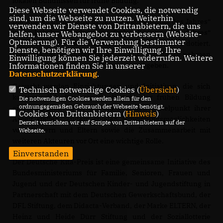
lokalen Bündnissen für frühe Bildung.“
Diese Webseite verwendet Cookies, die notwendig
sind, um die Webseite zu nutzen. Weiterhin
Die Auszeichnung wird in den Kategorien „Kita des Jahres“
verwenden wir Dienste von Drittanbietern, die uns
und „Lokales Bündnis für frühe Bildung des Jahres“
helfen, unser Webangebot zu verbessern (Website-
Optmierung). Für die Verwendung bestimmter
verliehen. Der Preis ist mit insgesamt 110.000 Euro dotiert.
Dienste, benötigen wir Ihre Einwilligung. Ihre
Wer eine der begehrten Trophäen mit nach Hause nehmen
Einwilligung können Sie jederzeit widerrufen. Weitere
darf, wird im November 2025 bekannt gegeben.
Informationen finden Sie in unserer
Datenschutzerklärung
.
Gesucht werden Einrichtungen und Initiativen, die sich
Technisch notwendige Cookies (
Übersicht
)
kontinuierlich für gute Qualität in der frühen Bildung
Die notwendigen Cookies werden allein für den
ordnungsgemäßen Gebrauch der Webseite benötigt.
einsetzen und dabei das Kind in den Mittelpunkt ihrer
Cookies von Drittanbietern (
Hinweis
)
Arbeit stellen. Zudem spielen Mitwirkungsmöglichkeiten
Derzeit verzichten wir auf Scripte von Drittanbietern auf der
von Kindern und Eltern sowie die Zusammenarbeit mit
Webseite.
weiteren Akteuren vor Ort eine wichtige Rolle.
Einverstanden
Der Deutsche Kita-Preis ist eine gemeinsame Initiative des
Bundesministeriums für Familie, Senioren, Frauen und
Jugend und der Deutschen Kinder- und Jugendstiftung in
Partnerschaft mit dem Deutschen Gewerkschaftsbund, der
DFL Stiftung, dem Didacta-Verband, der Marke ELTERN, der
Heinz und Heide Dürr Stiftung und der Soziallotterie