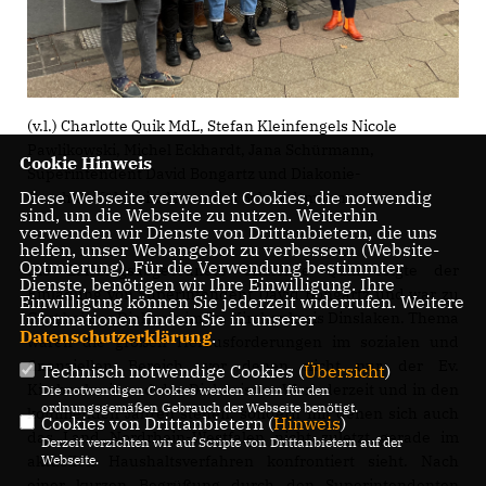
(v.l.) Charlotte Quik MdL, Stefan Kleinfengels Nicole
Pawlikowski, Michel Eckhardt, Jana Schürmann,
Cookie Hinweis
Superintendent David Bongartz und Diakonie-
Diese Webseite verwendet Cookies, die notwendig
Geschäftsführerin Alexandra Schwedtmann.
sind, um die Webseite zu nutzen. Weiterhin
verwenden wir Dienste von Drittanbietern, die uns
helfen, unser Webangebot zu verbessern (Website-
Optmierung). Für die Verwendung bestimmter
Die Landtagsabgeordnete Charlotte Quik folgte der
Dienste, benötigen wir Ihre Einwilligung. Ihre
Einladung von Superintendent David Bongartz und war zu
Einwilligung können Sie jederzeit widerrufen. Weitere
Gast bei der Diakonie im Ev. Kirchenkreis Dinslaken. Thema
Informationen finden Sie in unserer
Datenschutzerklärung
.
waren die großen Herausforderungen im sozialen und
finanziellen Bereich, vor denen nicht nur der Ev.
Technisch notwendige Cookies (
Übersicht
)
Kirchenkreis und das Diakonische Werk derzeit und in den
Die notwendigen Cookies werden allein für den
ordnungsgemäßen Gebrauch der Webseite benötigt.
kommenden Jahren stehen, sondern mit denen sich auch
Cookies von Drittanbietern (
Hinweis
)
das Land Nordrhein-Westfalen nicht zuletzt gerade im
Derzeit verzichten wir auf Scripte von Drittanbietern auf der
aktuellen Haushaltsverfahren konfrontiert sieht. Nach
Webseite.
einer kurzen Begrüßung durch den Superintendenten