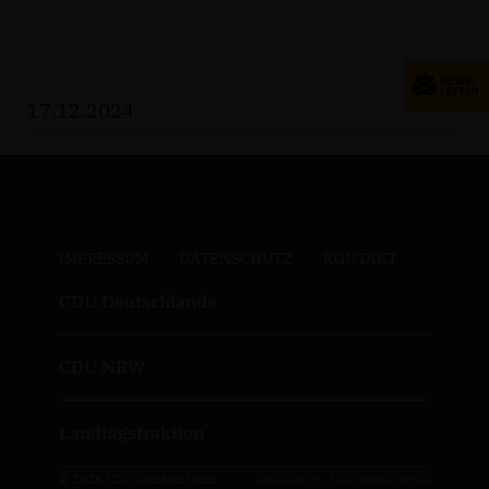
17.12.2024
IMPRESSUM
DATENSCHUTZ
KONTAKT
CDU Deutschlands
CDU NRW
Landtagsfraktion
© 2026 CDU Kreisverband
Realisation: Sharkness Media