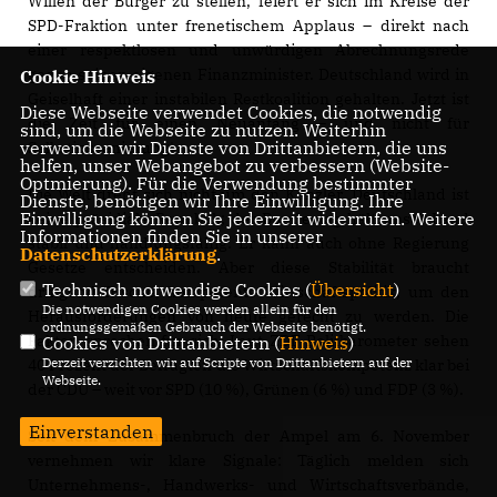
Willen der Bürger zu stellen, feiert er sich im Kreise der
SPD-Fraktion unter frenetischem Applaus – direkt nach
einer respektlosen und unwürdigen Abrechnungsrede
gegen seinen eigenen Finanzminister. Deutschland wird in
Cookie Hinweis
Geiselhaft einer instabilen Restkoalition gehalten. Jetzt ist
Diese Webseite verwendet Cookies, die notwendig
die Zeit für einen Neuanfang – und nicht für
sind, um die Webseite zu nutzen. Weiterhin
verwenden wir Dienste von Drittanbietern, die uns
Selbstinszenierung!
helfen, unser Webangebot zu verbessern (Website-
Optmierung). Für die Verwendung bestimmter
Die Welt dreht sich nicht um den Kanzler. Deutschland ist
Dienste, benötigen wir Ihre Einwilligung. Ihre
Einwilligung können Sie jederzeit widerrufen. Weitere
keine präsidiale Republik; der Bundestag hält unser Land
Informationen finden Sie in unserer
stabil und handlungsfähig. Er kann auch ohne Regierung
Datenschutzerklärung
.
Gesetze entscheiden. Aber diese Stabilität braucht
Technisch notwendige Cookies (
Übersicht
)
dringend frische, kompetente Wirtschaftspolitik, um den
Die notwendigen Cookies werden allein für den
Herausforderungen von heute gerecht zu werden. Die
ordnungsgemäßen Gebrauch der Webseite benötigt.
Fakten sprechen für sich: Laut ZDF Politbarometer sehen
Cookies von Drittanbietern (
Hinweis
)
Derzeit verzichten wir auf Scripte von Drittanbietern auf der
40 Prozent der Befragten die Wirtschaftskompetenz klar bei
Webseite.
der CDU – weit vor SPD (10 %), Grünen (6 %) und FDP (3 %).
Einverstanden
Seit dem Zusammenbruch der Ampel am 6. November
vernehmen wir klare Signale: Täglich melden sich
Unternehmens-, Handwerks- und Wirtschaftsverbände,