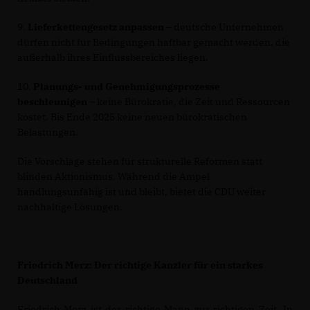
9.
Lieferkettengesetz anpassen
– deutsche Unternehmen
dürfen nicht für Bedingungen haftbar gemacht werden, die
außerhalb ihres Einflussbereiches liegen.
10.
Planungs- und Genehmigungsprozesse
beschleunigen
– keine Bürokratie, die Zeit und Ressourcen
kostet. Bis Ende 2025 keine neuen bürokratischen
Belastungen.
Die Vorschläge stehen für strukturelle Reformen statt
blinden Aktionismus. Während die Ampel
handlungsunfähig ist und bleibt, bietet die CDU weiter
nachhaltige Lösungen.
Friedrich Merz: Der richtige Kanzler für ein starkes
Deutschland
Friedrich Merz ist der richtige Mann zur richtigen Zeit. In