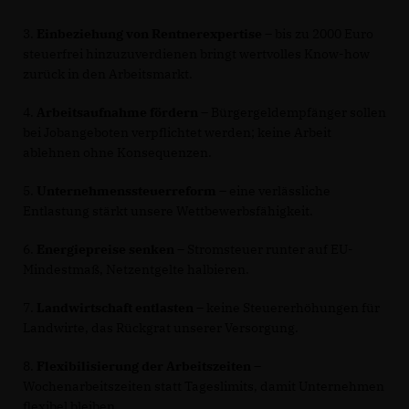
3.
Einbeziehung von Rentnerexpertise
– bis zu 2000 Euro
steuerfrei hinzuzuverdienen bringt wertvolles Know-how
zurück in den Arbeitsmarkt.
4.
Arbeitsaufnahme fördern
– Bürgergeldempfänger sollen
bei Jobangeboten verpflichtet werden; keine Arbeit
ablehnen ohne Konsequenzen.
5.
Unternehmenssteuerreform
– eine verlässliche
Entlastung stärkt unsere Wettbewerbsfähigkeit.
6.
Energiepreise senken
– Stromsteuer runter auf EU-
Mindestmaß, Netzentgelte halbieren.
7.
Landwirtschaft entlasten
– keine Steuererhöhungen für
Landwirte, das Rückgrat unserer Versorgung.
8.
Flexibilisierung der Arbeitszeiten
–
Wochenarbeitszeiten statt Tageslimits, damit Unternehmen
flexibel bleiben.