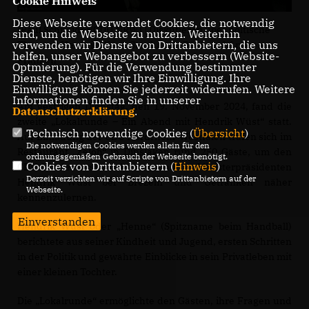
Cookie Hinweis
Diese Webseite verwendet Cookies, die notwendig
(Paul Schneider/CDU NRW) | Diskutieren über poltische
sind, um die Webseite zu nutzen. Weiterhin
verwenden wir Dienste von Drittanbietern, die uns
Themen: Hendrik Wüst, Sascha van Beek und Andrea
helfen, unser Webangebot zu verbessern (Website-
Franken
Optmierung). Für die Verwendung bestimmter
Dienste, benötigen wir Ihre Einwilligung. Ihre
Einwilligung können Sie jederzeit widerrufen. Weitere
Informationen finden Sie in unserer
Am gestrigen Dienstag, den 19. November 2024, fand die
Datenschutzerklärung
.
zweite „Lokalrunde – Ein Abend mit Hendrik Wüst“ statt.
Technisch notwendige Cookies (
Übersicht
)
Auf Einladung der CDU Nordrhein-Westfalen trafen sich im
Die notwendigen Cookies werden allein für den
Restaurant „Zeloh“ in Dinslaken rund 250 Gäste, um den
ordnungsgemäßen Gebrauch der Webseite benötigt.
Cookies von Drittanbietern (
Hinweis
)
CDU-Landesvorsitzenden und Ministerpräsidenten
Derzeit verzichten wir auf Scripte von Drittanbietern auf der
Hendrik Wüst bei Brezeln und Getränken näher
Webseite.
kennenzulernen.
Einverstanden
Hendrik Wüst oder „Henne“ (Spitzname beim Handball)
berichtete aus seiner Kindheit und Jugend, ersten Schritten
in der Politik und gewährte Einblicke in sein Privatleben mit
einer kleinen Tochter.
Die „Lokalrunde“ ermöglichte den Gästen, ihre Fragen und