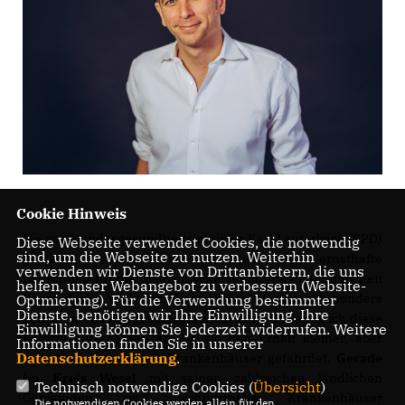
Cookie Hinweis
Die von Bundesgesundheitsminister Karl Lauterbach (SPD)
Diese Webseite verwendet Cookies, die notwendig
sind, um die Webseite zu nutzen. Weiterhin
geplante Krankenhausreform stellt eine ernsthafte
verwenden wir Dienste von Drittanbietern, die uns
Bedrohung für die medizinische Versorgung im ländlichen
helfen, unser Webangebot zu verbessern (Website-
Raum dar – und der Kreis Wesel ist davon besonders
Optmierung). Für die Verwendung bestimmter
Dienste, benötigen wir Ihre Einwilligung. Ihre
betroffen. Als Bundestagskandidat der CDU lehne ich diese
Einwilligung können Sie jederzeit widerrufen. Weitere
Reform entschieden ab, da sie den Erhalt kleiner, aber
Informationen finden Sie in unserer
Datenschutzerklärung
.
dringend notwendiger Krankenhäuser gefährdet.
Gerade
im Kreis Wesel
mit seinen zahlreichen ländlichen
Technisch notwendige Cookies (
Übersicht
)
Gemeinden sind wohnortnahe Krankenhäuser
Die notwendigen Cookies werden allein für den