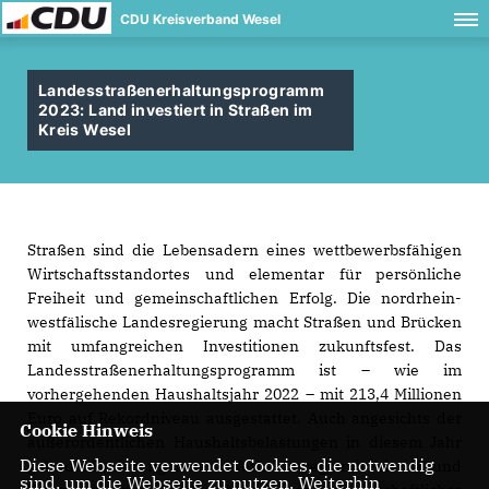
CDU Kreisverband Wesel
Landesstraßenerhaltungsprogramm
2023: Land investiert in Straßen im
Kreis Wesel
Straßen sind die Lebensadern eines wettbewerbsfähigen
Wirtschaftsstandortes und elementar für persönliche
Freiheit und gemeinschaftlichen Erfolg. Die nordrhein-
westfälische Landesregierung macht Straßen und Brücken
mit umfangreichen Investitionen zukunftsfest. Das
Landesstraßenerhaltungsprogramm ist – wie im
vorhergehenden Haushaltsjahr 2022 – mit 213,4 Millionen
Euro auf Rekordniveau ausgestattet. Auch angesichts der
Cookie Hinweis
außerordentlichen Haushaltsbelastungen in diesem Jahr
Diese Webseite verwendet Cookies, die notwendig
geht die Sanierung unserer Verkehrswege mit Priorität und
sind, um die Webseite zu nutzen. Weiterhin