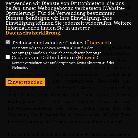
Tempo weiter: in sozialer, ökologischer und wirtschaftlicher
verwenden wir Dienste von Drittanbietern, die uns
Verantwortung. Mobilitätsangebote werden intelligent und
helfen, unser Webangebot zu verbessern (Website-
Optmierung). Für die Verwendung bestimmter
nahtlos kombiniert, Lücken geschlossen. Über
Dienste, benötigen wir Ihre Einwilligung. Ihre
Verkehrsträger hinweg soll Mobilität so möglich sein, wie sie
Einwilligung können Sie jederzeit widerrufen. Weitere
individuell und persönlich gebraucht wird, in allen
Informationen finden Sie in unserer
Datenschutzerklärung
.
Generationen.
Technisch notwendige Cookies (
Übersicht
)
Dazu erklärt die heimische CDU-Landtagsabgeordnete
Die notwendigen Cookies werden allein für den
ordnungsgemäßen Gebrauch der Webseite benötigt.
Charlotte Quik: „Mobilität ist ein wichtiger Standortfaktor
Cookies von Drittanbietern (
Hinweis
)
und schafft Wohlstand, soziale Sicherheit und Teilhabe.
Derzeit verzichten wir auf Scripte von Drittanbietern auf der
Beim Straßenbau hat Sanierung für uns Vorrang. Seitdem
Webseite.
die CDU den NRW-Landeshaushalt maßgeblich
verantwortet, wird der vorgefundene Verschleiß der
Einverstanden
Verkehrswege aus früheren Jahren kontinuierlich
abgearbeitet. Jetzt investiert das Land unter anderem
Fördergelder in Höhe von 300.000 Euro in die
Bauwerkserneuerung des Wesel-Datteln-Kanal und die
Sanierung der Lippebrücke in Hünxe sowie 900.000 Euro
für die Sanierung der Ortsdurchfahrt von Kamp-Lintfort.
Insgesamt fließen entsprechend dem Erhaltungsprogramm