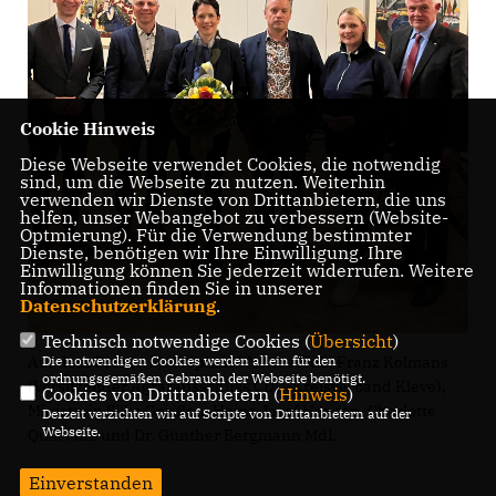
Cookie Hinweis
Diese Webseite verwendet Cookies, die notwendig
sind, um die Webseite zu nutzen. Weiterhin
verwenden wir Dienste von Drittanbietern, die uns
helfen, unser Webangebot zu verbessern (Website-
Optmierung). Für die Verwendung bestimmter
Dienste, benötigen wir Ihre Einwilligung. Ihre
Einwilligung können Sie jederzeit widerrufen. Weitere
Informationen finden Sie in unserer
Datenschutzerklärung
.
Technisch notwendige Cookies (
Übersicht
)
Auf dem Foto (v. l.): Stephan Wolters MdL, Franz Kolmans
Die notwendigen Cookies werden allein für den
ordnungsgemäßen Gebrauch der Webseite benötigt.
(Vorsitzender Agrarausschuss CDU-Kreisverband Kleve),
Cookies von Drittanbietern (
Hinweis
)
Ministerin Silke Gorißen, Heinz-Josef Hensen, Charlotte
Derzeit verzichten wir auf Scripte von Drittanbietern auf der
Webseite.
Quik MdL und Dr. Günther Bergmann MdL
Einverstanden